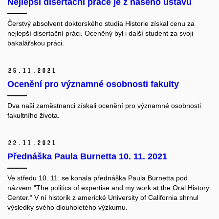
Nejlepší disertační práce je z našeho ústavu
Čerstvý absolvent doktorského studia Historie získal cenu za
nejlepší disertační práci. Oceněný byl i další student za svoji
bakalářskou práci.
25.
11.
2021
Ocenění pro významné osobnosti fakulty
Dva naši zaměstnanci získali ocenění pro významné osobnosti
fakultního života.
22.
11.
2021
Přednáška Paula Burnetta 10. 11. 2021
Ve středu 10. 11. se konala přednáška Paula Burnetta pod
názvem "The politics of expertise and my work at the Oral History
Center.“ V ní historik z americké University of California shrnul
výsledky svého dlouholetého výzkumu.