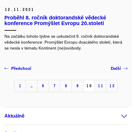
12.
11.
2021
Proběhl 8. ročník doktorandské vědecké
konference Promýšlet Evropu 20.století
Na začátku tohoto týdne se uskutečnil 8. ročník doktorandské
vědecké konference: Promýšlet Evropu dvacátého století, která
se nesla v tématu Kontinent (ne)svobody.
Předchozí
Další
1
…
6
7
8
9
10
11
12
Aktuálně