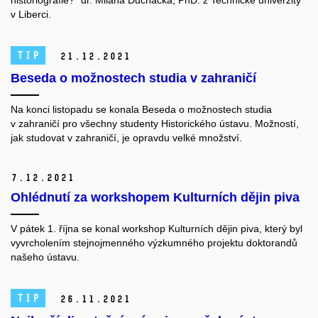
historiografie?“ dr. Milana Ducháčka, PhD. z Technické univerzity
v Liberci.
TIP
21.
12.
2021
Beseda o možnostech studia v zahraničí
Na konci listopadu se konala Beseda o možnostech studia
v zahraničí pro všechny studenty Historického ústavu. Možností,
jak studovat v zahraničí, je opravdu velké množství.
7.
12.
2021
Ohlédnutí za workshopem Kulturních dějin piva
V pátek 1. října se konal workshop Kulturních dějin piva, který byl
vyvrcholením stejnojmenného výzkumného projektu doktorandů
našeho ústavu.
TIP
26.
11.
2021