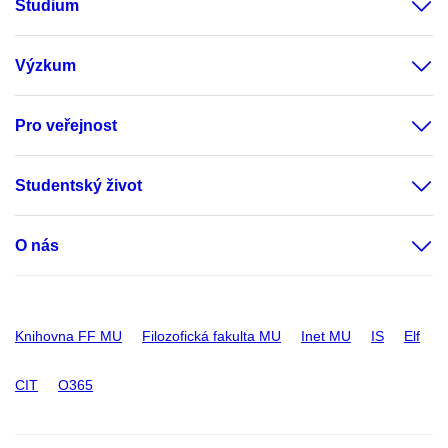
Studium
Výzkum
Pro veřejnost
Studentský život
O nás
Knihovna FF MU
Filozofická fakulta MU
Inet MU
IS
Elf
CIT
O365