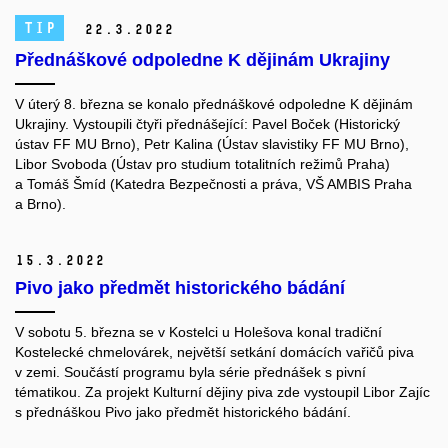
TIP
22.
3.
2022
Přednáškové odpoledne K dějinám Ukrajiny
V úterý 8. března se konalo přednáškové odpoledne K dějinám
Ukrajiny. Vystoupili čtyři přednášející:
Pavel Boček (Historický
ústav FF MU Brno), Petr Kalina (Ústav slavistiky FF MU Brno),
Libor Svoboda (Ústav pro studium totalitních režimů Praha)
a Tomáš Šmíd (Katedra Bezpečnosti a práva, VŠ AMBIS Praha
a Brno).
15.
3.
2022
Pivo jako předmět historického bádání
V sobotu 5. března se v Kostelci u Holešova konal tradiční
Kostelecké chmelovárek, největší setkání domácích vařičů piva
v zemi. Součástí programu byla série přednášek s pivní
tématikou. Za projekt Kulturní dějiny piva zde vystoupil Libor Zajíc
s přednáškou Pivo jako předmět historického bádání.