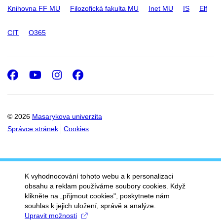
Knihovna FF MU
Filozofická fakulta MU
Inet MU
IS
Elf
CIT
O365
Facebook
Youtube
Instagram
Facebook
© 2026
Masarykova univerzita
Správce stránek
Cookies
K vyhodnocování tohoto webu a k personalizaci
obsahu a reklam používáme soubory cookies. Když
klikněte na „přijmout cookies", poskytnete nám
souhlas k jejich uložení, správě a analýze.
Upravit možnosti