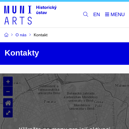
EN
O nás
Kontakt
Kontakty
+
–
⌂
⤢