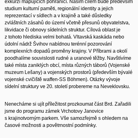
exkurzí mapujících pohraničí. Naším cílem bude především
studium kulturní paměti, regionální identity a jejich
reprezentací v sídlech a v krajině a také důsledky
zvláštních zásahů do území včetně přesunů obyvatelstva,
likvidace či obnovy sídelních struktur. Cílová oblast je
z tohoto hlediska velmi bohatá. Vltavská kaskáda nebo
údolní nádrž Švihov nabídnou terénní pozorování
komplexních dopadů proměny krajiny. V Příbrami a okolí
poodhalíme souvislosti rudné a uranové těžby. Navštívíme
také místa zaniklých obcí, místa různých táborů (Vojenské
muzeum Lešany) a vojenských prostorů (především bývalé
vojenské cvičiště waffen-SS Böhmen). Otázky vývoje
sídelní struktury ve 20. století probereme na Neveklovsku.
Nenecháme si ujít příležitost prozkoumat část Brd. Zařadili
jsme do programu zámek Vrchotovy Janovice
s krajinotvorným parkem. Vše samozřejmě s ohledem na
časové možnosti a povětrnostní podmínky.