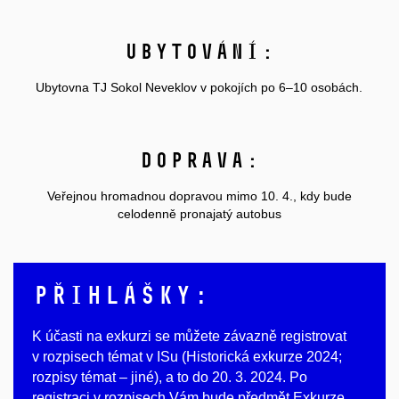
Ubytování:
Ubytovna TJ Sokol Neveklov v pokojích po 6–10 osobách.
Doprava:
Veřejnou hromadnou dopravou mimo 10. 4., kdy bude
celodenně pronajatý autobus
Přihlášky:
K účasti na exkurzi se můžete závazně registrovat
v rozpisech témat v ISu (Historická exkurze 2024;
rozpisy témat – jiné), a to do 20. 3. 2024. Po
registraci v rozpisech Vám bude předmět Exkurze