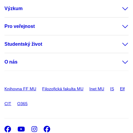
Výzkum
Pro veřejnost
Studentský život
O nás
Knihovna FF MU
Filozofická fakulta MU
Inet MU
IS
Elf
CIT
O365
Facebook
Youtube
Instagram
Facebook