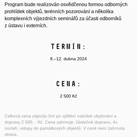
Program bude realizován osvědčenou formou odborných
prohlídek objektů, terénních pozorování a několika
komplexních výjezdních seminářů za účasti odborníků
z ústavu i externích.
Termín:
8.–12. dubna 2024
Cena:
2 500 Kč
Celková cena zájezdu činí po zjištění nabídek ubytování a
dopravy 2 500, - Kč. Cena zahrnuje: částečně dopravu, 4x
nocleh, vstupy do památkových objektů. V ceně není zahrnuta
strava.