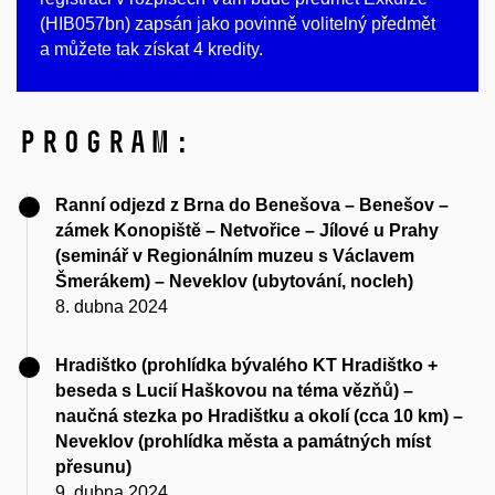
(HIB057bn) zapsán jako povinně volitelný předmět
a můžete tak získat 4 kredity.
Program:
Ranní odjezd z Brna do Benešova – Benešov –
zámek Konopiště – Netvořice – Jílové u Prahy
(seminář v Regionálním muzeu s Václavem
Šmerákem) – Neveklov (ubytování, nocleh)
8. dubna 2024
Hradištko (prohlídka bývalého KT Hradištko +
beseda s Lucií Haškovou na téma vězňů) –
naučná stezka po Hradištku a okolí (cca 10 km) –
Neveklov (prohlídka města a památných míst
přesunu)
9. dubna 2024