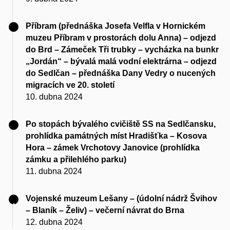
Příbram (přednáška Josefa Velfla v Hornickém
muzeu Příbram v prostorách dolu Anna) – odjezd
do Brd – Zámeček Tři trubky – vycházka na bunkr
„Jordán“ – bývalá malá vodní elektrárna – odjezd
do Sedlčan – přednáška Dany Vedry o nucených
migracích ve 20. století
10. dubna 2024
Po stopách bývalého cvičiště SS na Sedlčansku,
prohlídka památných míst Hradišťka – Kosova
Hora – zámek Vrchotovy Janovice (prohlídka
zámku a přilehlého parku)
11. dubna 2024
Vojenské muzeum Lešany – (údolní nádrž Švihov
– Blaník – Želiv) – večerní návrat do Brna
12. dubna 2024