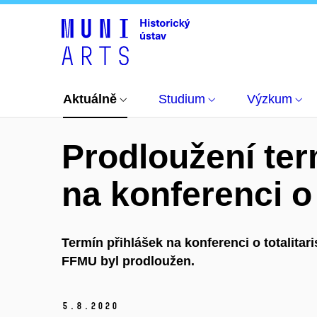
Aktuálně
Články
Prodloužení termínu pro při
Aktuálně
Studium
Výzkum
Prodloužení ter
na konferenci o
Termín přihlášek na konferenci o totalitar
FFMU byl prodloužen.
5.
8.
2020