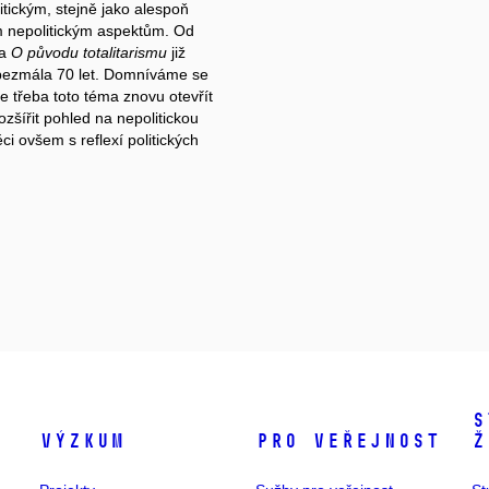
itickým, stejně jako alespoň
 nepolitickým aspektům. Od
la
O původu totalitarismu
již
bezmála 70 let. Domníváme se
je třeba toto téma znovu otevřít
ozšířit pohled na nepolitickou
ci ovšem s reflexí politických
S
Výzkum
Pro veřejnost
ž