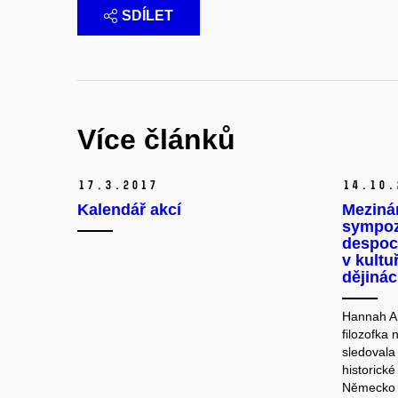
SDÍLET
Více článků
17.
3.
2017
14.
10.
Kalendář akcí
Meziná
sympoz
despoci
v kultu
dějiná
Hannah Ar
filozofka
sledovala
historické
Německo a