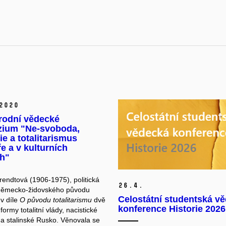
2020
rodní vědecké
ium "Ne-svoboda,
e a totalitarismus
ře a v kulturních
ch"
endtová (1906-1975), politická
26.
4.
 německo-židovského původu
Celostátní studentská v
 v díle
O původu totalitarismu
dvě
konference Historie 2026
 formy totalitní vlády, nacistické
 stalinské Rusko. Věnovala se