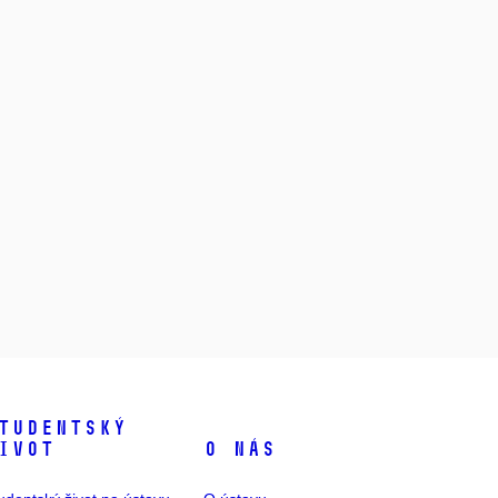
tudentský
ivot
O nás