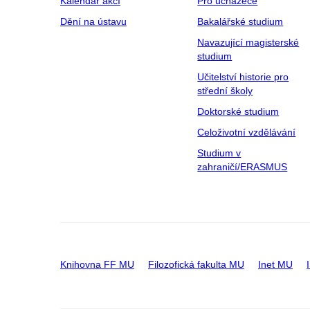
Kalendář akcí
Pro uchazeče
Dění na ústavu
Bakalářské studium
Navazující magisterské
studium
Učitelství historie pro
střední školy
Doktorské studium
Celoživotní vzdělávání
Studium v
zahraničí/ERASMUS
Knihovna FF MU
Filozofická fakulta MU
Inet MU