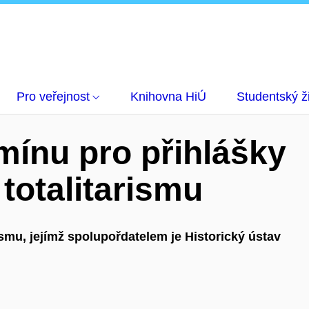
hlášky na konferenci o totalitarismu
Pro veřejnost
Knihovna HiÚ
Studentský ž
mínu pro přihlášky
 totalitarismu
ismu, jejímž spolupořdatelem je Historický ústav