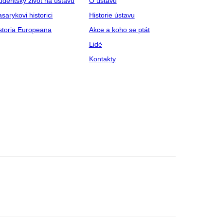
udentský život na ústavu
O ústavu
sarykovi historici
Historie ústavu
storia Europeana
Akce a koho se ptát
Lidé
Kontakty