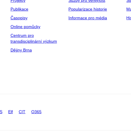
Projekty
Sužby pro veřejnost
St
Publikace
Popularizace historie
Ma
Časopisy
Informace pro média
Hi
Online pomůcky
Centrum pro
transdisciplinární výzkum
Dějiny Brna
IS
Elf
CIT
O365