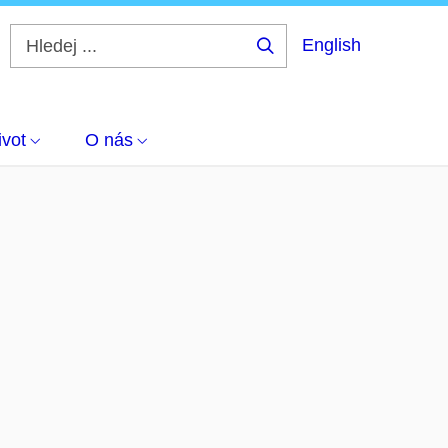
English
Hledej
...
ivot
O nás