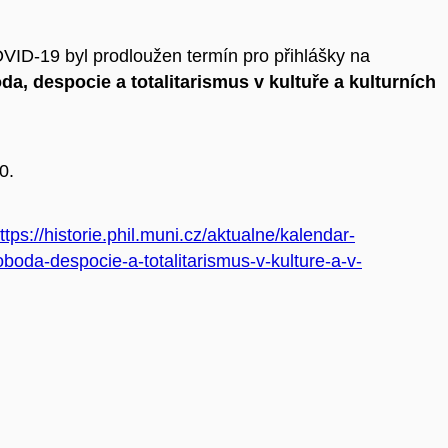
VID-19 byl prodloužen termín pro přihlášky na
a, despocie a totalitarismus v kultuře a kulturních
0.
ttps://historie.phil.muni.cz/aktualne/kalendar-
oda-despocie-a-totalitarismus-v-kulture-a-v-