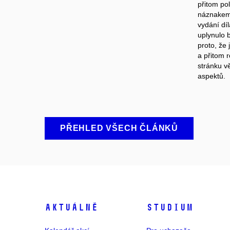
přitom pol
náznakem
vydání dí
uplynulo 
proto, že 
a přitom r
stránku vě
aspektů.
PŘEHLED VŠECH ČLÁNKŮ
Aktuálně
Studium