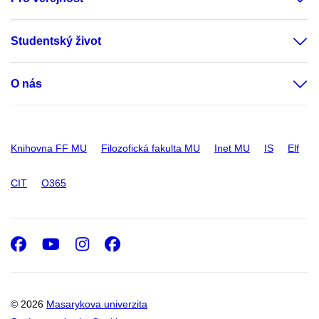
Studentský život
O nás
Knihovna FF MU
Filozofická fakulta MU
Inet MU
IS
Elf
CIT
O365
Facebook
Youtube
Instagram
Facebook
© 2026
Masarykova univerzita