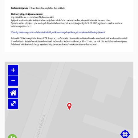
+
–
⌂
⤢
Načítám mapu…
