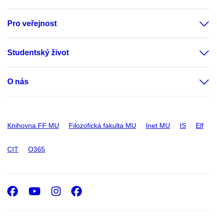
Pro veřejnost
Studentský život
O nás
Knihovna FF MU
Filozofická fakulta MU
Inet MU
IS
Elf
CIT
O365
Facebook
Youtube
Instagram
Facebook