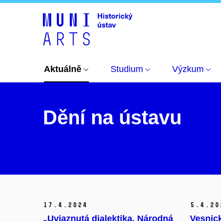
Aktuálně
Články
Aktuálně
Studium
Výzkum
Dění na ústavu
17.
4.
2024
5.
4.
20
„Uviaznutá dialektika. Národná
Vesnic