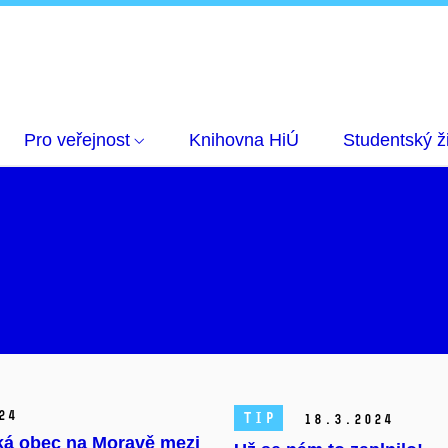
Pro veřejnost
Knihovna HiÚ
Studentský ž
24
TIP
18.
3.
2024
ká obec na Moravě mezi