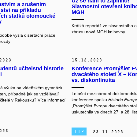
Už se nám to zaplnilo!
nstvím a zrušením
Slavnostní otevření kni
tví na příkladu
MGH
ích statků olomoucké
y
Krátká reportáž ze slavnostního o
zbrusu nové MGH knihovny.
podobě vyšla disertační práce
rozdy
2023
15.
12.
2023
udentů učitelství historie
Konference Promýšlet E
i
dvacátého století X – Kon
vs. diskontinuita
dá výuka na vídeňském gymnáziu
Letošní mezinárodní doktorands
en, případně jak se vzdělávají
konference spolku
Historia Euro
čitelé v Rakousku? Více informací
„Promýšlet Evropu dvacátého stol
uskutečnila ve dnech 27. a 28. lis
023
TIP
23.
11.
2023