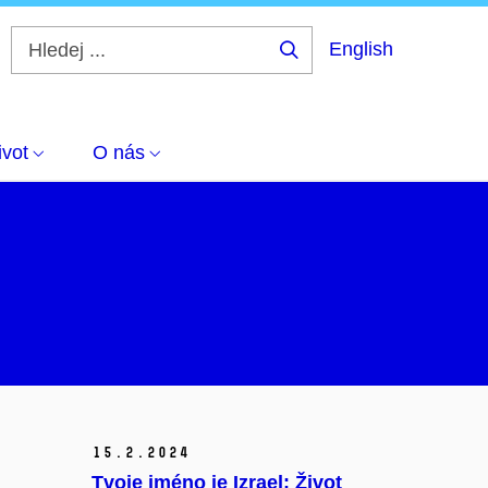
English
Hledej
...
ivot
O nás
15.
2.
2024
Tvoje jméno je Izrael: Život