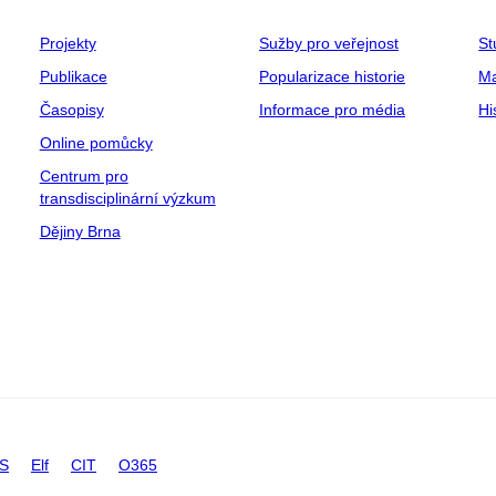
Projekty
Sužby pro veřejnost
St
Publikace
Popularizace historie
Ma
Časopisy
Informace pro média
Hi
Online pomůcky
Centrum pro
transdisciplinární výzkum
Dějiny Brna
IS
Elf
CIT
O365