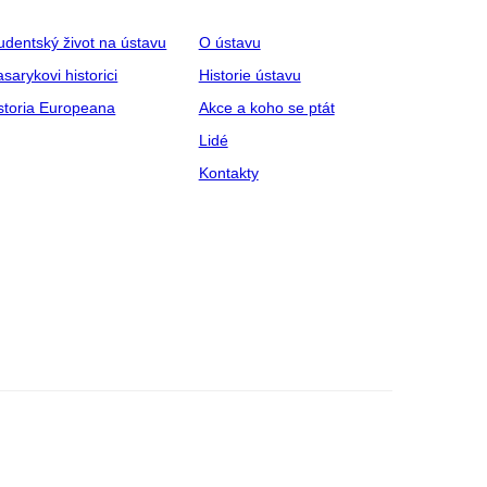
udentský život na ústavu
O ústavu
sarykovi historici
Historie ústavu
storia Europeana
Akce a koho se ptát
Lidé
Kontakty