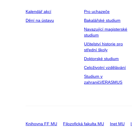
Kalendář akcí
Pro uchazeče
Dění na ústavu
Bakalářské studium
Navazující magisterské
studium
Učitelství historie pro
střední školy
Doktorské studium
Celoživotní vzdělávání
Studium v
zahraničí/ERASMUS
Knihovna FF MU
Filozofická fakulta MU
Inet MU