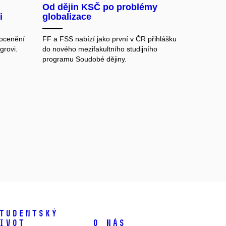
Od dějin KSČ po problémy
i
globalizace
 ocenění
FF a FSS nabízí jako první v ČR přihlášku
grovi.
do nového mezifakultního studijního
programu Soudobé dějiny.
tudentský
ivot
O nás