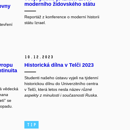
moderního židovského státu
hovny
Reportáž z konference o moderní historii
státu Izrael.
tevření
10.
12.
2023
vropu
Historická dílna v Telči 2023
tinuita
Studenti našeho ústavu vyjeli na týdenní
historickou dílnu do Univerzitního centra
ká vědecká
v Telči, která letos nesla název
různé
peana
aspekty z minulosti i současnosti Ruska
.
etí“ se
topadu.
TIP