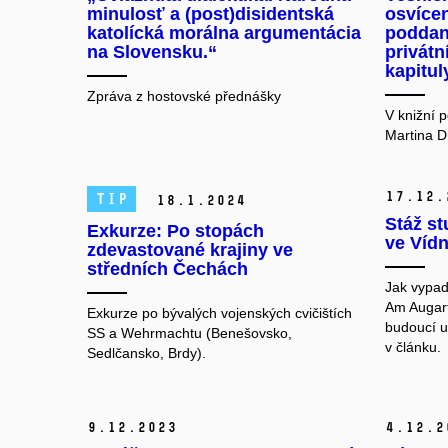
minulosť a (post)disidentská
osvíce
katolícká morálna argumentácia
poddans
na Slovensku.“
privátn
kapitul
Zpráva z hostovské přednášky
V knižní 
Martina D
17.
12.
TIP
18.
1.
2024
Stáž st
Exkurze: Po stopách
ve Vídn
zdevastované krajiny ve
středních Čechách
Jak vypa
Am Augart
Exkurze po bývalých vojenských cvičištích
budoucí u
SS a Wehrmachtu (Benešovsko,
v článku.
Sedlčansko, Brdy).
9.
12.
2023
4.
12.
2