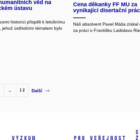
humanitních věd na
Cena děkanky FF MU za
ickém ústavu
vynikající disertační prác
emi historici přispěli k letošnímu
Náš absolvent Pavel Máša získal
 jehož ústředním tématem bylo
za práci o Františku Ladislavu Rie
…
12
Další
S
Výzkum
Pro veřejnost
ž