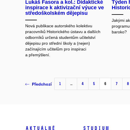
Lukáš Fasora a kol.: Didaktické
Týden 
inspirace k aktivizační výuce ve
Histor
středoškolském dějepisu
Jakými akc
Nová publikace autorského kolektivu
programu,
pracovníků Historického ústavu a dalších
baroko?
odborníků určená studentům učitelství
dějepisu pro střední školy a (nejen)
začínajícím učitelům pro inspiraci
a přemýšlení.
1
…
4
5
6
7
8
Předchozí
Aktuálně
Studium