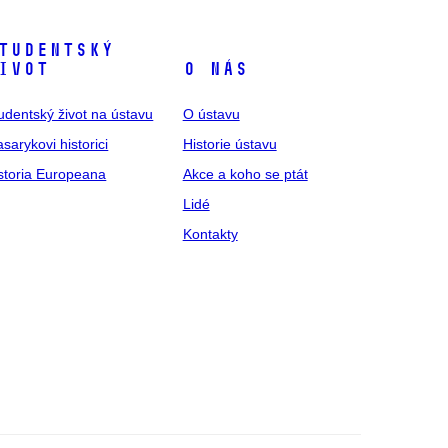
tudentský
ivot
O nás
udentský život na ústavu
O ústavu
sarykovi historici
Historie ústavu
storia Europeana
Akce a koho se ptát
Lidé
Kontakty