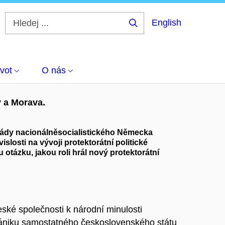
English
Hledej
...
a Morava.
vot
O nás
y a Morava.
vlády nacionálněsocialistického Německa
losti na vývoji protektorátní politické
tázku, jakou roli hrál nový protektorátní
eské společnosti k národní minulosti
ániku samostatného československého státu