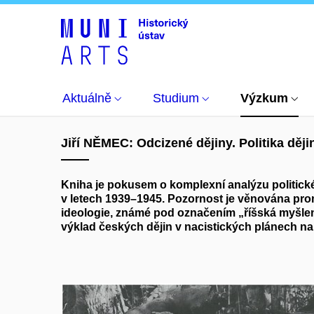
Výzkum
Publikace
Evidence
Odcizené děj
Aktuálně
Studium
Výzkum
Jiří NĚMEC: Odcizené dějiny. Politika děj
Kniha je pokusem o komplexní analýzu politické
v letech 1939–1945. Pozornost je věnována promě
ideologie, známé pod označením „říšská myšlenk
výklad českých dějin v nacistických plánech n