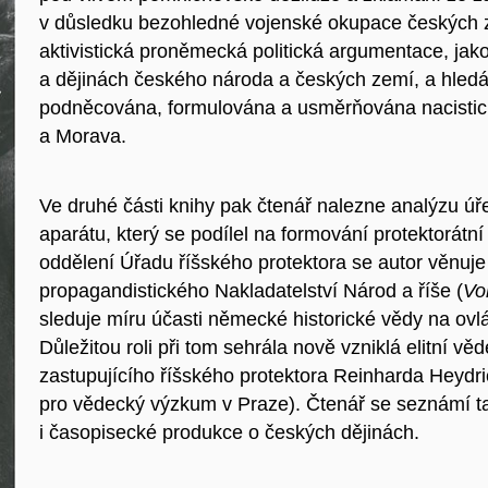
v důsledku bezohledné vojenské okupace českých ze
aktivistická proněmecká politická argumentace, jakou
a dějinách českého národa a českých zemí, a hledá
podněcována, formulována a usměrňována nacistick
a Morava.
Ve druhé části knihy pak čtenář nalezne analýzu ú
aparátu, který se podílel na formování protektorátní 
oddělení Úřadu říšského protektora se autor věnuj
propagandistického Nakladatelství Národ a říše (
Vo
sleduje míru účasti německé historické vědy na ovlá
Důležitou roli při tom sehrála nově vzniklá elitní vě
zastupujícího říšského protektora Reinharda Heyd
pro vědecký výzkum v Praze). Čtenář se seznámí t
i časopisecké produkce o českých dějinách.