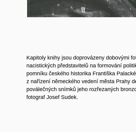
Kapitoly knihy jsou doprovázeny dobovými fotog
nacistických představitelů na formování polit
pomníku českého historika Františka Palacké
z nařízení německého vedení města Prahy de
poválečných snímků jeho rozřezaných bronzo
fotograf Josef Sudek.