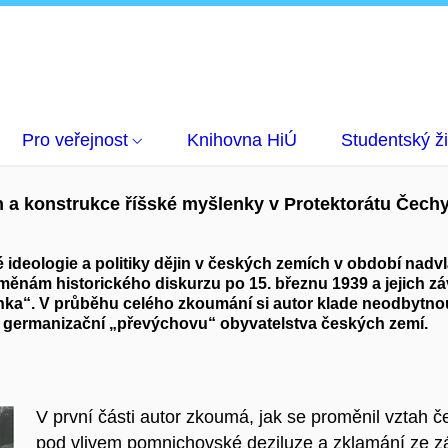
iny. Politika dějin a konstrukce říšské myšlenky v Protektorátu Čechy 
Pro veřejnost
Knihovna HiÚ
Studentský ži
in a konstrukce říšské myšlenky v Protektorátu Čech
 ideologie a politiky dějin v českých zemích v období nad
nám historického diskurzu po 15. březnu 1939 a jejich závis
a“. V průběhu celého zkoumání si autor klade neodbytnou o
a germanizační „převýchovu“ obyvatelstva českých zemí.
V první části autor zkoumá, jak se proměnil vztah č
pod vlivem pomnichovské deziluze a zklamání ze z