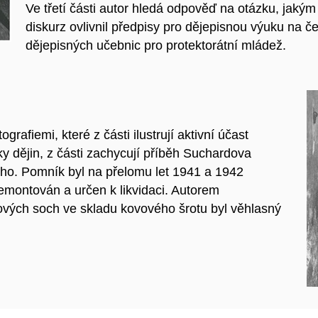
Ve třetí části autor hledá odpověď na otázku, jakým 
diskurz ovlivnil předpisy pro dějepisnou výuku na 
dějepisných učebnic pro protektorátní mládež.
rafiemi, které z části ilustrují aktivní účast
iky dějin, z části zachycují příběh Suchardova
ho. Pomník byl na přelomu let 1941 a 1942
montován a určen k likvidaci. Autorem
vých soch ve skladu kovového šrotu byl věhlasný