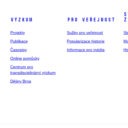
S
Výzkum
Pro veřejnost
ž
Projekty
Sužby pro veřejnost
St
Publikace
Popularizace historie
Ma
Časopisy
Informace pro média
Hi
Online pomůcky
Centrum pro
transdisciplinární výzkum
Dějiny Brna