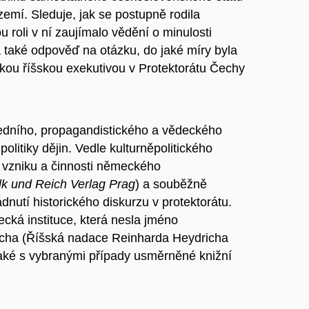
mí. Sleduje, jak se postupně rodila
 roli v ní zaujímalo vědění o minulosti
 také odpověď na otázku, do jaké míry byla
ou říšskou exekutivou v Protektorátu Čechy
ředního, propagandistického a vědeckého
politiky dějin. Vedle kulturněpolitického
e vzniku a činnosti německého
lk und Reich Verlag Prag
) a souběžně
dnutí historického diskurzu v protektorátu.
decká instituce, která nesla jméno
richa (Říšská nadace Reinharda Heydricha
aké s vybranými případy usměrněné knižní