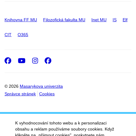
Knihovna FF MU
Filozofická fakulta MU
Inet MU
IS
Elf
CIT
O365
Facebook
Youtube
Instagram
Facebook
© 2026
Masarykova univerzita
Správce stránek
Cookies
K vyhodnocování tohoto webu a k personalizaci
obsahu a reklam používáme soubory cookies. Když
klikněte na „přijmout cookies", poskytnete nám