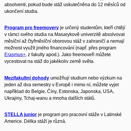
absolventi, pokud bude stáž uskutečněna do 12 měsíců od
ukončení studia.
Program pro freemovery
je určený studentům, kteří chtějí
v rámci svého studia na Masarykově univerzitě absolvovat
měsíční až čtyřměsíční oborovou stáž v zahraničí a nemají
možnost využít jiného financování (např. přes program
Erasmus+
, z fakulty apod.). Jako freemoveři můžete
vycestovat na stáž do jakékoliv země světa.
Mezifakultní dohody
umožňují studium nebo výzkum na
jeden až dva semestry v Evropě i mimo ní, můžete vyjet
například do Belgie, Číny, Estonska, Japonska, USA,
Ukrajiny, Tchaj-wanu a mnoha dalších států.
STELLA junior
je program pro pracovní stáže v Latinské
Americe. Délka stáží je různá.