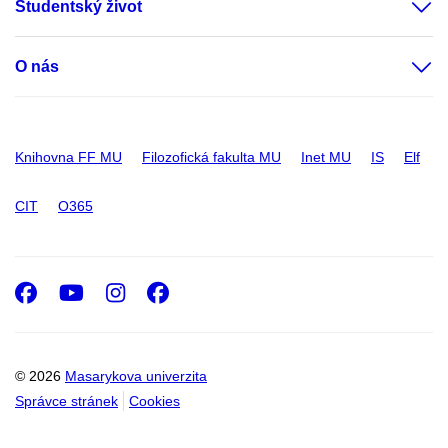
Studentský život
O nás
Knihovna FF MU
Filozofická fakulta MU
Inet MU
IS
Elf
CIT
O365
Facebook
Youtube
Instagram
Facebook
© 2026
Masarykova univerzita
Správce stránek
Cookies