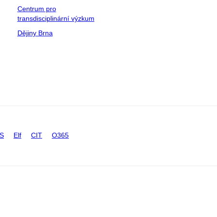
Centrum pro
transdisciplinární výzkum
Dějiny Brna
IS
Elf
CIT
O365