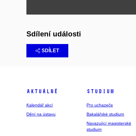
Sdílení události
SDÍLET
Aktuálně
Studium
Kalendář akcí
Pro uchazeče
Dění na ústavu
Bakalářské studium
Navazující magisterské
studium