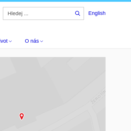
English
Hledej
...
ivot
O nás
čítám mapu…