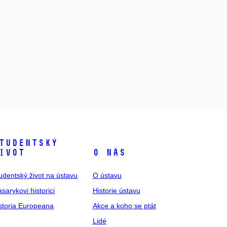
tudentský
ivot
O nás
udentský život na ústavu
O ústavu
sarykovi historici
Historie ústavu
storia Europeana
Akce a koho se ptát
Lidé