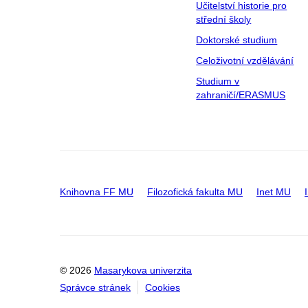
Učitelství historie pro
střední školy
Doktorské studium
Celoživotní vzdělávání
Studium v
zahraničí/ERASMUS
Knihovna FF MU
Filozofická fakulta MU
Inet MU
© 2026
Masarykova univerzita
Správce stránek
Cookies