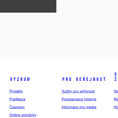
S
Výzkum
Pro veřejnost
ž
Projekty
Sužby pro veřejnost
St
Publikace
Popularizace historie
Ma
Časopisy
Informace pro média
Hi
Online pomůcky