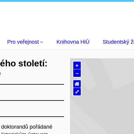
acátého století: Rozpady, rozkoly a konce
Pro veřejnost
Knihovna HiÚ
Studentský ž
ho století:
+
e
–
⌂
⤢
Na
e doktorandů pořádané