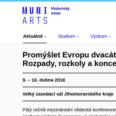
Aktuálně
Kalendář akcí
Promýšlet Evropu dv
Aktuálně
Studium
Výzkum
Promýšlet Evropu dvacáté
Rozpady, rozkoly a konc
9. – 10. dubna 2018
Velký zasedací sál Jihomoravského kraje
Pátý ročník mezinárodní vědecké konferenc