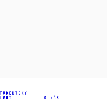
tudentský
ivot
O nás