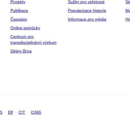
Projekty
Sužby pro veřejnost
St
Publikace
Popularizace historie
Ma
Časopisy
Informace pro média
Hi
Online pomůcky
Centrum pro
transdisciplinární výzkum
Dějiny Brna
IS
Elf
CIT
O365