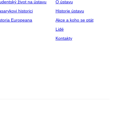
udentský život na ústavu
O ústavu
sarykovi historici
Historie ústavu
storia Europeana
Akce a koho se ptát
Lidé
Kontakty