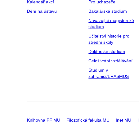
Kalendář akcí
Pro uchazeče
Dění na ústavu
Bakalářské studium
Navazující magisterské
studium
Učitelství historie pro
střední školy
Doktorské studium
Celoživotní vzdělávání
Studium v
zahraničí/ERASMUS
Knihovna FF MU
Filozofická fakulta MU
Inet MU