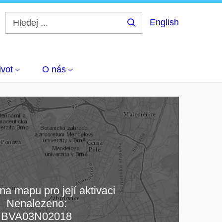
English
Hledej
...
ivot
O nás
na mapu pro její aktivaci
Nenalezeno:
čítám mapu…
BVA03N02018