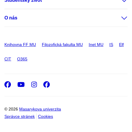
Studentský život
O nás
Knihovna FF MU
Filozofická fakulta MU
Inet MU
IS
Elf
CIT
O365
Facebook
Youtube
Instagram
Facebook
© 2026
Masarykova univerzita
Správce stránek
Cookies