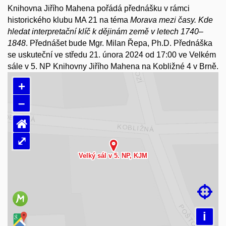
Knihovna Jiřího Mahena pořádá přednášku v rámci
historického klubu MA 21 na téma
Morava mezi časy. Kde
hledat interpretační klíč k dějinám země v letech 1740
–
1848
.
Přednášet bude Mgr. Milan Řepa, Ph.D. Přednáška
se uskuteční ve středu 21. února 2024 od 17:00 ve Velkém
sále v 5. NP Knihovny Jiřího Mahena na Kobližné 4 v Brně.
+
–
⌂
⤢
Načítám mapu…

i