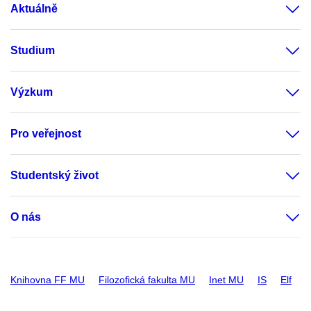
Aktuálně
Studium
Výzkum
Pro veřejnost
Studentský život
O nás
Knihovna FF MU
Filozofická fakulta MU
Inet MU
IS
Elf