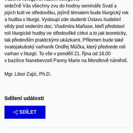
srdečně Vás všechny zvu do hodiny semináře Svatí a
jejich kult ve středověku, jejímž tématem bude liturgický rok
a hudba v liturgii. Vystoupí zde studenti Ústavu hudební
vědy pod vedením doc. Vladimíra Maňase, kteří představí
roli liturgické hudby ve středověké církvi a to jak teoreticky,
tak především praktickými ukázkami. Přítomen bude také
svatojakubský varhaník Ondřej Múčka, který předvede roli
varhan v liturgii. To vše v pondělí 21. října od 16.00
v bazilice Nanebevzetí Panny Marie na Mendlově náměstí.
Mgr. Libor Zajíc, Ph.D.
Sdílení události
SDÍLET