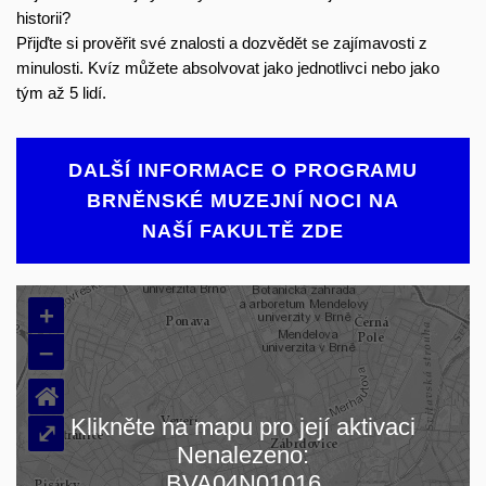
historii?
Přijďte si prověřit své znalosti a dozvědět se zajímavosti z
minulosti. Kvíz můžete absolvovat jako jednotlivci nebo jako
tým až 5 lidí.
DALŠÍ INFORMACE O PROGRAMU
BRNĚNSKÉ MUZEJNÍ NOCI NA
NAŠÍ FAKULTĚ ZDE
+
–
⌂
Klikněte na mapu pro její aktivaci
⤢
Nenalezeno:
Načítám mapu…
BVA04N01016