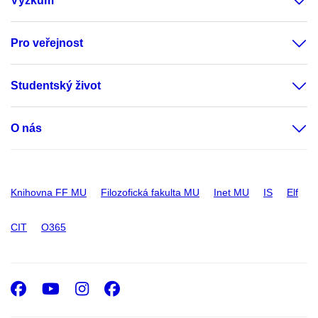
Výzkum
Pro veřejnost
Studentský život
O nás
Knihovna FF MU
Filozofická fakulta MU
Inet MU
IS
Elf
CIT
O365
Facebook
Youtube
Instagram
Facebook