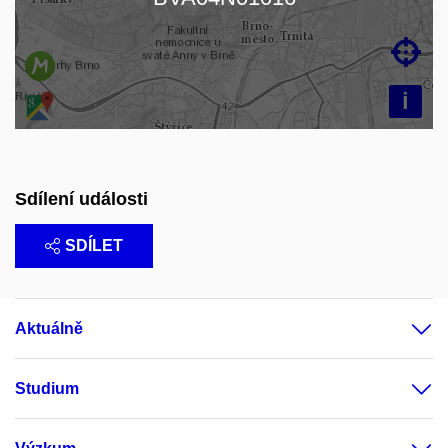

i
Sdílení události
SDÍLET
Aktuálně
Studium