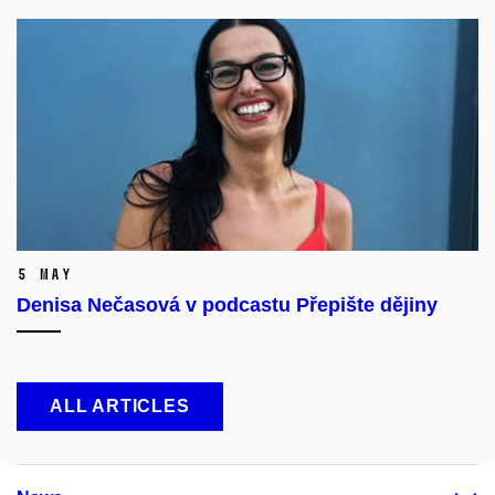
5 May
Denisa Nečasová v podcastu Přepište dějiny
ALL ARTICLES