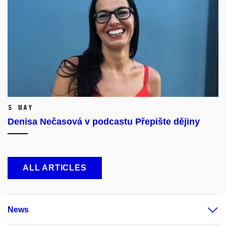
5 May
Denisa Nečasová v podcastu Přepište dějiny
ALL ARTICLES
News