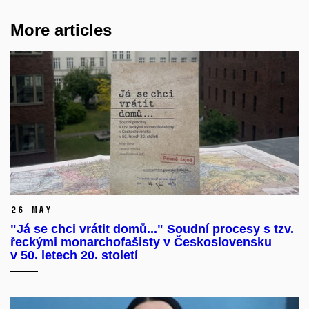
More articles
26 May
"Já se chci vrátit domů..." Soudní procesy s tzv.
řeckými monarchofašisty v Československu
v 50. letech 20. století