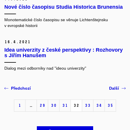
Nové číslo časopisu Studia Historica Brunensia
Monotematické číslo časopisu se věnuje Lichtenštejnsku
v evropské historii
16.
4.
2021
Idea univerzity z české perspektivy : Rozhovory
s Jiřím Hanušem
Dialog mezi odborníky nad "ideou univerzity"
Předchozí
Další
1
…
29
30
31
32
33
34
35