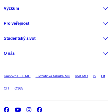
Výzkum
Pro veřejnost
Studentský život
O nás
Knihovna FF MU
Filozofická fakulta MU
Inet MU
IS
Elf
CIT
O365
Facebook
Youtube
Instagram
Facebook