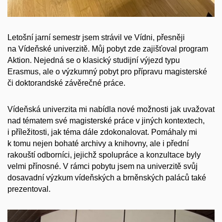
Letošní jarní semestr jsem strávil ve Vídni, přesněji
na Vídeňské univerzitě. Můj pobyt zde zajišťoval program
Aktion. Nejedná se o klasický studijní výjezd typu
Erasmus, ale o výzkumný pobyt pro přípravu magisterské
či doktorandské závěrečné práce.
Vídeňská univerzita mi nabídla nové možnosti jak uvažovat
nad tématem své magisterské práce v jiných kontextech,
i příležitosti, jak téma dále zdokonalovat. Pomáhaly mi
k tomu nejen bohaté archivy a knihovny, ale i přední
rakouští odborníci, jejichž spolupráce a konzultace byly
velmi přínosné. V rámci pobytu jsem na univerzitě svůj
dosavadní výzkum vídeňských a brněnských paláců také
prezentoval.