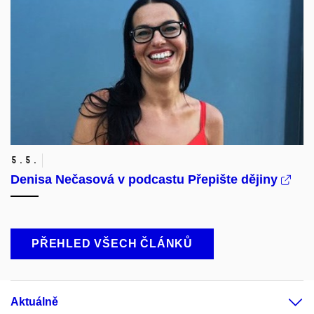
5.
5.
Denisa Nečasová v podcastu Přepište dějiny
PŘEHLED VŠECH ČLÁNKŮ
Aktuálně