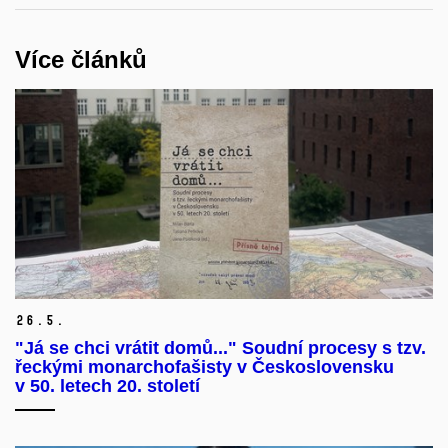
Více článků
26.
5.
"Já se chci vrátit domů..." Soudní procesy s tzv.
řeckými monarchofašisty v Československu
v 50. letech 20. století