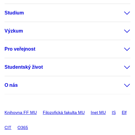
Studium
Výzkum
Pro veřejnost
Studentský život
O nás
Knihovna FF MU
Filozofická fakulta MU
Inet MU
IS
Elf
CIT
O365